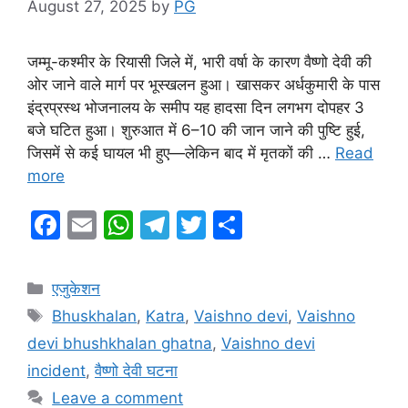
August 27, 2025
by
PG
जम्मू-कश्मीर के रियासी जिले में, भारी वर्षा के कारण वैष्णो देवी की
ओर जाने वाले मार्ग पर भूस्खलन हुआ। खासकर अर्धकुमारी के पास
इंद्रप्रस्थ भोजनालय के समीप यह हादसा दिन लगभग दोपहर 3
बजे घटित हुआ। शुरुआत में 6–10 की जान जाने की पुष्टि हुई,
जिसमें से कई घायल भी हुए—लेकिन बाद में मृतकों की …
Read
more
F
E
W
T
T
S
a
m
h
el
w
h
c
ai
at
e
itt
ar
Categories
एजुकेशन
e
l
s
gr
er
e
Tags
Bhuskhalan
,
Katra
,
Vaishno devi
,
Vaishno
b
A
a
devi bhushkhalan ghatna
,
Vaishno devi
o
p
m
incident
,
वैष्णो देवी घटना
o
p
Leave a comment