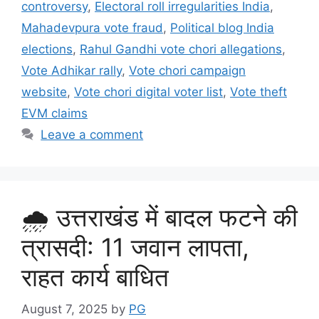
o
p
m
controversy
,
Electoral roll irregularities India
,
o
p
Mahadevpura vote fraud
,
Political blog India
k
elections
,
Rahul Gandhi vote chori allegations
,
Vote Adhikar rally
,
Vote chori campaign
website
,
Vote chori digital voter list
,
Vote theft
EVM claims
Leave a comment
🌧️ उत्तराखंड में बादल फटने की
त्रासदी: 11 जवान लापता,
राहत कार्य बाधित
August 7, 2025
by
PG