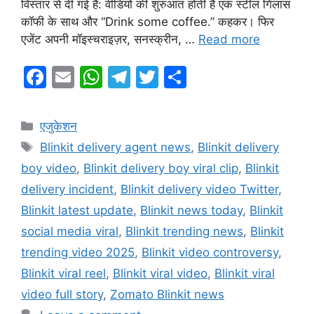
विस्तार से दी गई हैं: वीडियो की शुरुआत होती है एक स्टील गिलास
कॉफी के साथ और “Drink some coffee.” कहकर। फिर
एजेंट अपनी मॉइस्चराइज़र, सनस्क्रीन, …
Read more
F
E
W
T
T
S
a
m
h
el
w
h
c
ai
at
e
itt
ar
Categories
एजुकेशन
e
l
s
gr
er
e
Tags
Blinkit delivery agent news
,
Blinkit delivery
b
A
a
boy video
,
Blinkit delivery boy viral clip
,
Blinkit
o
p
m
delivery incident
,
Blinkit delivery video Twitter
,
o
p
Blinkit latest update
,
Blinkit news today
,
Blinkit
k
social media viral
,
Blinkit trending news
,
Blinkit
trending video 2025
,
Blinkit video controversy
,
Blinkit viral reel
,
Blinkit viral video
,
Blinkit viral
video full story
,
Zomato Blinkit news