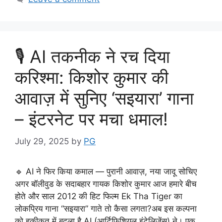
k
🎙️ AI तकनीक ने रच दिया
करिश्मा: किशोर कुमार की
आवाज़ में सुनिए ‘सइयारा’ गाना
– इंटरनेट पर मचा धमाल!
July 29, 2025
by
PG
🔹 AI ने फिर किया कमाल — पुरानी आवाज़, नया जादू सोचिए
अगर बॉलीवुड के सदाबहार गायक किशोर कुमार आज हमारे बीच
होते और साल 2012 की हिट फिल्म Ek Tha Tiger का
लोकप्रिय गाना “सइयारा” गाते तो कैसा लगता?अब इस कल्पना
को हकीकत में बदला है AI (आर्टिफिशियल इंटेलिजेंस) ने। एक