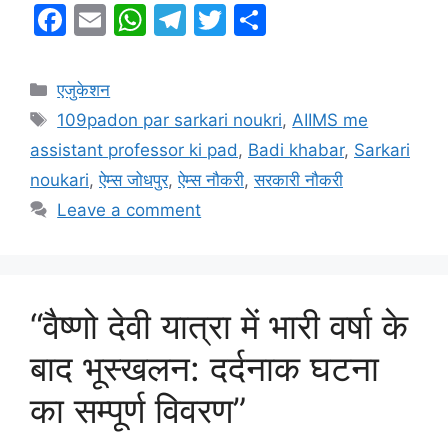
F
E
W
T
T
S
a
m
h
el
w
h
c
ai
at
e
itt
ar
Categories
एजुकेशन
e
l
s
gr
er
e
Tags
109padon par sarkari noukri
,
AIIMS me
b
A
a
assistant professor ki pad
,
Badi khabar
,
Sarkari
o
p
m
noukari
,
ऐम्स जोधपुर
,
ऐम्स नौकरी
,
सरकारी नौकरी
o
p
Leave a comment
k
“वैष्णो देवी यात्रा में भारी वर्षा के
बाद भूस्खलन: दर्दनाक घटना
का सम्पूर्ण विवरण”