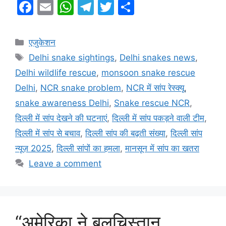
F
E
W
T
T
S
a
m
h
el
w
h
c
ai
at
e
itt
ar
Categories
एजुकेशन
e
l
s
gr
er
e
Tags
Delhi snake sightings
,
Delhi snakes news
,
b
A
a
Delhi wildlife rescue
,
monsoon snake rescue
o
p
m
Delhi
,
NCR snake problem
,
NCR में सांप रेस्क्यू
,
o
p
snake awareness Delhi
,
Snake rescue NCR
,
k
दिल्ली में सांप देखने की घटनाएं
,
दिल्ली में सांप पकड़ने वाली टीम
,
दिल्ली में सांप से बचाव
,
दिल्ली सांप की बढ़ती संख्या
,
दिल्ली सांप
न्यूज़ 2025
,
दिल्ली सांपों का हमला
,
मानसून में सांप का खतरा
Leave a comment
“अमेरिका ने बलूचिस्तान