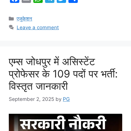
a
m
h
el
w
h
c
ai
at
e
itt
ar
Categories
एजुकेशन
e
l
s
gr
er
e
Leave a comment
b
A
a
o
p
m
o
p
एम्स जोधपुर में असिस्टेंट
k
प्रोफेसर के 109 पदों पर भर्ती:
विस्तृत जानकारी
September 2, 2025
by
PG