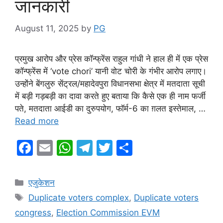
जानकारी
August 11, 2025
by
PG
प्रमुख आरोप और प्रेस कॉन्फ्रेंस राहुल गांधी ने हाल ही में एक प्रेस
कॉन्फ्रेंस में ‘vote chori’ यानी वोट चोरी के गंभीर आरोप लगाए।
उन्होंने बेंगलुरु सेंट्रल/महादेवपुरा विधानसभा क्षेत्र में मतदाता सूची
में बड़ी गड़बड़ी का दावा करते हुए बताया कि कैसे एक ही नाम फर्जी
पते, मतदाता आईडी का दुरुपयोग, फॉर्म-6 का ग़लत इस्तेमाल, …
Read more
F
E
W
T
T
S
a
m
h
el
w
h
c
ai
at
e
itt
ar
Categories
एजुकेशन
e
l
s
gr
er
e
Tags
Duplicate voters complex
,
Duplicate voters
b
A
a
congress
,
Election Commission EVM