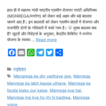
हाल ही में महात्मा गांधी राष्ट्रीय ग्रामीण रोजगार गारंटी अधिनियम
(MGNREGA/मनरेगा) को लेकर कई अहम और बड़े बदलाव
सामने आए हैं। इन बदलावों को लेकर ग्रामीण क्षेत्रों में रोजगार और
राजनीति दोनों के गलियारों में चर्चा गरम है। ​💡 मुख्य बदलाव क्या
हैं? सूत्रों और रिपोर्ट्स के अनुसार, केंद्रीय कैबिनेट ने मनरेगा
योजना के स्वरूप …
Read more
F
E
W
T
T
S
a
m
h
el
w
h
c
ai
at
e
itt
ar
Categories
एजुकेशन
e
l
s
gr
er
e
Tags
Mangrega ke din vadhaye gye
,
Manrega
,
b
A
a
Manrega ka labh kaose uthaye
,
Manrega ke
o
p
m
fayde kisko our kaise
,
Manrega kya hai
,
o
p
Manrega me kya ho rhi hi badlwa
,
Manrega
k
yojna