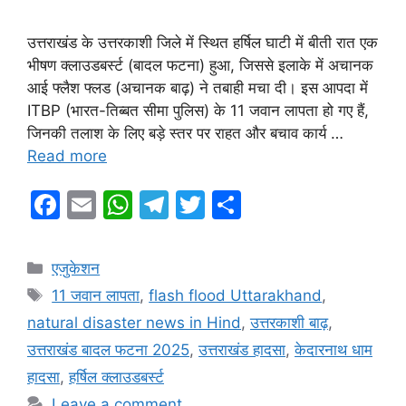
उत्तराखंड के उत्तरकाशी जिले में स्थित हर्षिल घाटी में बीती रात एक
भीषण क्लाउडबर्स्ट (बादल फटना) हुआ, जिससे इलाके में अचानक
आई फ्लैश फ्लड (अचानक बाढ़) ने तबाही मचा दी। इस आपदा में
ITBP (भारत-तिब्बत सीमा पुलिस) के 11 जवान लापता हो गए हैं,
जिनकी तलाश के लिए बड़े स्तर पर राहत और बचाव कार्य …
Read more
F
E
W
T
T
S
a
m
h
el
w
h
c
ai
at
e
itt
ar
Categories
एजुकेशन
e
l
s
gr
er
e
Tags
11 जवान लापता
,
flash flood Uttarakhand
,
b
A
a
natural disaster news in Hind
,
उत्तरकाशी बाढ़
,
o
p
m
उत्तराखंड बादल फटना 2025
,
उत्तराखंड हादसा
,
केदारनाथ धाम
o
p
हादसा
,
हर्षिल क्लाउडबर्स्ट
Leave a comment