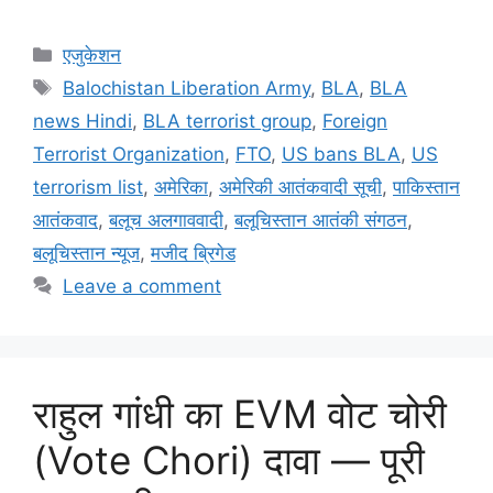
a
m
h
el
w
h
c
ai
at
e
itt
ar
Categories
एजुकेशन
e
l
s
gr
er
e
Tags
Balochistan Liberation Army
,
BLA
,
BLA
b
A
a
news Hindi
,
BLA terrorist group
,
Foreign
o
p
m
Terrorist Organization
,
FTO
,
US bans BLA
,
US
o
p
terrorism list
,
अमेरिका
,
अमेरिकी आतंकवादी सूची
,
पाकिस्तान
k
आतंकवाद
,
बलूच अलगाववादी
,
बलूचिस्तान आतंकी संगठन
,
बलूचिस्तान न्यूज
,
मजीद ब्रिगेड
Leave a comment
राहुल गांधी का EVM वोट चोरी
(Vote Chori) दावा — पूरी