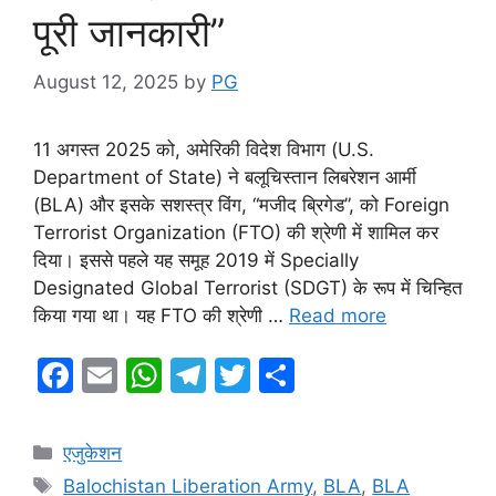
पूरी जानकारी”
August 12, 2025
by
PG
11 अगस्त 2025 को, अमेरिकी विदेश विभाग (U.S.
Department of State) ने बलूचिस्तान लिबरेशन आर्मी
(BLA) और इसके सशस्त्र विंग, “मजीद ब्रिगेड”, को Foreign
Terrorist Organization (FTO) की श्रेणी में शामिल कर
दिया। इससे पहले यह समूह 2019 में Specially
Designated Global Terrorist (SDGT) के रूप में चिन्हित
किया गया था। यह FTO की श्रेणी …
Read more
F
E
W
T
T
S
a
m
h
el
w
h
c
ai
at
e
itt
ar
Categories
एजुकेशन
e
l
s
gr
er
e
Tags
Balochistan Liberation Army
,
BLA
,
BLA