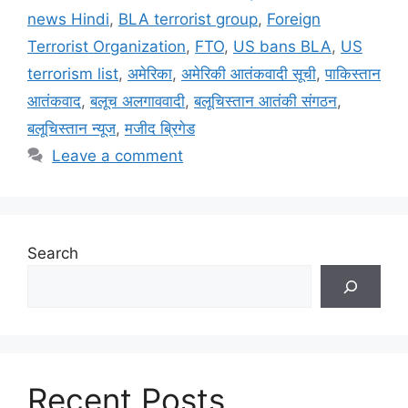
b
A
a
news Hindi
,
BLA terrorist group
,
Foreign
o
p
m
Terrorist Organization
,
FTO
,
US bans BLA
,
US
o
p
terrorism list
,
अमेरिका
,
अमेरिकी आतंकवादी सूची
,
पाकिस्तान
k
आतंकवाद
,
बलूच अलगाववादी
,
बलूचिस्तान आतंकी संगठन
,
बलूचिस्तान न्यूज
,
मजीद ब्रिगेड
Leave a comment
Search
Recent Posts