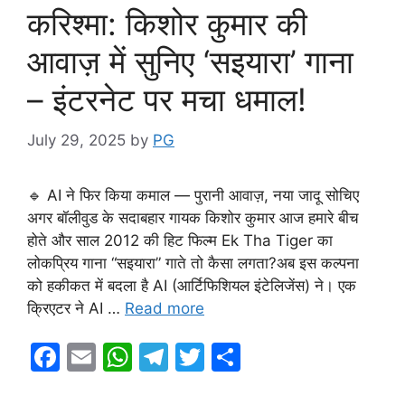
करिश्मा: किशोर कुमार की
आवाज़ में सुनिए ‘सइयारा’ गाना
– इंटरनेट पर मचा धमाल!
July 29, 2025
by
PG
🔹 AI ने फिर किया कमाल — पुरानी आवाज़, नया जादू सोचिए
अगर बॉलीवुड के सदाबहार गायक किशोर कुमार आज हमारे बीच
होते और साल 2012 की हिट फिल्म Ek Tha Tiger का
लोकप्रिय गाना “सइयारा” गाते तो कैसा लगता?अब इस कल्पना
को हकीकत में बदला है AI (आर्टिफिशियल इंटेलिजेंस) ने। एक
क्रिएटर ने AI …
Read more
F
E
W
T
T
S
a
m
h
el
w
h