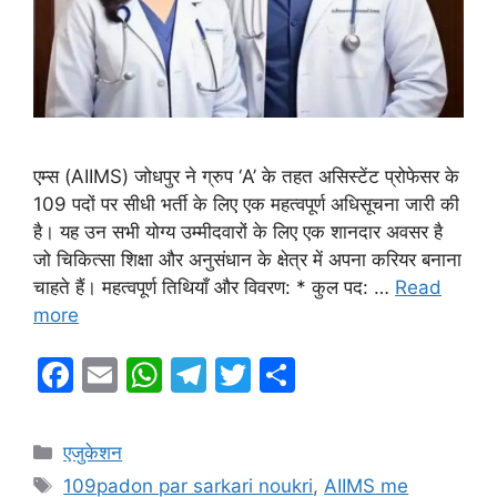
एम्स (AIIMS) जोधपुर ने ग्रुप ‘A’ के तहत असिस्टेंट प्रोफेसर के
109 पदों पर सीधी भर्ती के लिए एक महत्वपूर्ण अधिसूचना जारी की
है। यह उन सभी योग्य उम्मीदवारों के लिए एक शानदार अवसर है
जो चिकित्सा शिक्षा और अनुसंधान के क्षेत्र में अपना करियर बनाना
चाहते हैं। महत्वपूर्ण तिथियाँ और विवरण: * कुल पद: …
Read
more
F
E
W
T
T
S
a
m
h
el
w
h
c
ai
at
e
itt
ar
Categories
एजुकेशन
e
l
s
gr
er
e
Tags
109padon par sarkari noukri
,
AIIMS me