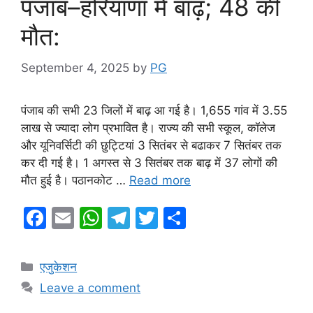
पंजाब–हरियाणा में बाढ़; 48 की
मौत:
September 4, 2025
by
PG
पंजाब की सभी 23 जिलों में बाढ़ आ गई है। 1,655 गांव में 3.55
लाख से ज्यादा लोग प्रभावित है। राज्य की सभी स्कूल, कॉलेज
और यूनिवर्सिटी की छुट्टियां 3 सितंबर से बढाकर 7 सितंबर तक
कर दी गई है। 1 अगस्त से 3 सितंबर तक बाढ़ में 37 लोगों की
मौत हुई है। पठानकोट …
Read more
F
E
W
T
T
S
a
m
h
el
w
h
c
ai
at
e
itt
ar
Categories
एजुकेशन
e
l
s
gr
er
e
Leave a comment
b
A
a