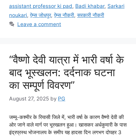
b
A
a
assistant professor ki pad
,
Badi khabar
,
Sarkari
o
p
m
noukari
,
ऐम्स जोधपुर
,
ऐम्स नौकरी
,
सरकारी नौकरी
o
p
Leave a comment
k
“वैष्णो देवी यात्रा में भारी वर्षा के
बाद भूस्खलन: दर्दनाक घटना
का सम्पूर्ण विवरण”
August 27, 2025
by
PG
जम्मू-कश्मीर के रियासी जिले में, भारी वर्षा के कारण वैष्णो देवी की
ओर जाने वाले मार्ग पर भूस्खलन हुआ। खासकर अर्धकुमारी के पास
इंद्रप्रस्थ भोजनालय के समीप यह हादसा दिन लगभग दोपहर 3