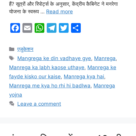
हैं? सूत्रों और रिपोर्ट्स के अनुसार, केंद्रीय कैबिनेट ने मनरेगा
योजना के स्वरूप …
Read more
F
E
W
T
T
S
a
m
h
el
w
h
c
ai
at
e
itt
ar
Categories
एजुकेशन
e
l
s
gr
er
e
Tags
Mangrega ke din vadhaye gye
,
Manrega
,
b
A
a
Manrega ka labh kaose uthaye
,
Manrega ke
o
p
m
fayde kisko our kaise
,
Manrega kya hai
,
o
p
Manrega me kya ho rhi hi badlwa
,
Manrega
k
yojna
Leave a comment