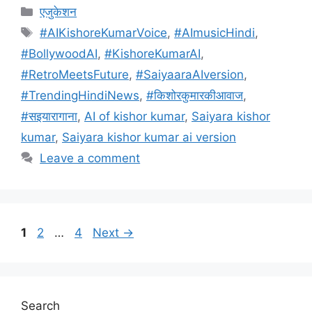
c
ai
at
e
itt
ar
Categories
एजुकेशन
e
l
s
gr
er
e
Tags
#AIKishoreKumarVoice
,
#AImusicHindi
,
b
A
a
#BollywoodAI
,
#KishoreKumarAI
,
o
p
m
#RetroMeetsFuture
,
#SaiyaaraAIversion
,
o
p
#TrendingHindiNews
,
#किशोरकुमारकीआवाज
,
k
#सइयारागाना
,
AI of kishor kumar
,
Saiyara kishor
kumar
,
Saiyara kishor kumar ai version
Leave a comment
Page
Page
Page
1
2
…
4
Next
→
Search