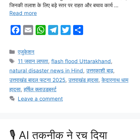
जिनकी तलाश के लिए बड़े स्तर पर राहत और बचाव कार्य …
Read more
F
E
W
T
T
S
a
m
h
el
w
h
c
ai
at
e
itt
ar
Categories
एजुकेशन
e
l
s
gr
er
e
Tags
11 जवान लापता
,
flash flood Uttarakhand
,
b
A
a
natural disaster news in Hind
,
उत्तरकाशी बाढ़
,
o
p
m
उत्तराखंड बादल फटना 2025
,
उत्तराखंड हादसा
,
केदारनाथ धाम
o
p
हादसा
,
हर्षिल क्लाउडबर्स्ट
k
Leave a comment
🎙️ AI तकनीक ने रच दिया