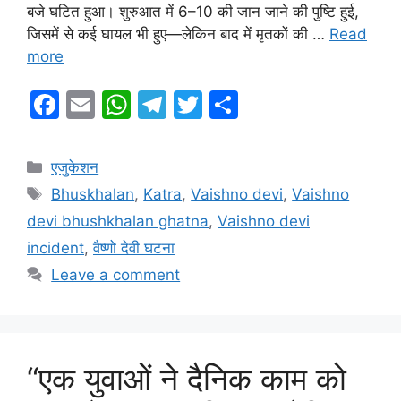
बजे घटित हुआ। शुरुआत में 6–10 की जान जाने की पुष्टि हुई,
जिसमें से कई घायल भी हुए—लेकिन बाद में मृतकों की …
Read
more
F
E
W
T
T
S
a
m
h
el
w
h
c
ai
at
e
itt
ar
Categories
एजुकेशन
e
l
s
gr
er
e
Tags
Bhuskhalan
,
Katra
,
Vaishno devi
,
Vaishno
b
A
a
devi bhushkhalan ghatna
,
Vaishno devi
o
p
m
incident
,
वैष्णो देवी घटना
o
p
Leave a comment
k
“एक युवाओं ने दैनिक काम को