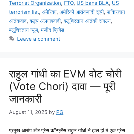
o
p
m
Terrorist Organization
,
FTO
,
US bans BLA
,
US
o
p
terrorism list
,
अमेरिका
,
अमेरिकी आतंकवादी सूची
,
पाकिस्तान
k
आतंकवाद
,
बलूच अलगाववादी
,
बलूचिस्तान आतंकी संगठन
,
बलूचिस्तान न्यूज
,
मजीद ब्रिगेड
Leave a comment
राहुल गांधी का EVM वोट चोरी
(Vote Chori) दावा — पूरी
जानकारी
August 11, 2025
by
PG
प्रमुख आरोप और प्रेस कॉन्फ्रेंस राहुल गांधी ने हाल ही में एक प्रेस