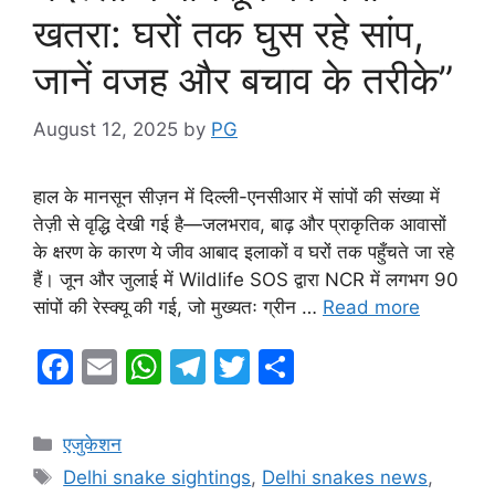
खतरा: घरों तक घुस रहे सांप,
जानें वजह और बचाव के तरीके”
August 12, 2025
by
PG
हाल के मानसून सीज़न में दिल्ली-एनसीआर में सांपों की संख्या में
तेज़ी से वृद्धि देखी गई है—जलभराव, बाढ़ और प्राकृतिक आवासों
के क्षरण के कारण ये जीव आबाद इलाकों व घरों तक पहुँचते जा रहे
हैं। जून और जुलाई में Wildlife SOS द्वारा NCR में लगभग 90
सांपों की रेस्क्यू की गई, जो मुख्यतः ग्रीन …
Read more
F
E
W
T
T
S
a
m
h
el
w
h
c
ai
at
e
itt
ar
Categories
एजुकेशन
e
l
s
gr
er
e
Tags
Delhi snake sightings
,
Delhi snakes news
,