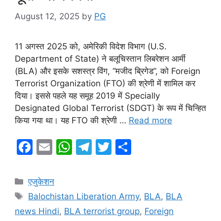
August 12, 2025
by
PG
11 अगस्त 2025 को, अमेरिकी विदेश विभाग (U.S.
Department of State) ने बलूचिस्तान लिबरेशन आर्मी
(BLA) और इसके सशस्त्र विंग, “मजीद ब्रिगेड”, को Foreign
Terrorist Organization (FTO) की श्रेणी में शामिल कर
दिया। इससे पहले यह समूह 2019 में Specially
Designated Global Terrorist (SDGT) के रूप में चिन्हित
किया गया था। यह FTO की श्रेणी …
Read more
F
E
W
T
T
S
a
m
h
el
w
h
c
ai
at
e
itt
ar
Categories
एजुकेशन
e
l
s
gr
er
e
Tags
Balochistan Liberation Army
,
BLA
,
BLA
b
A
a
news Hindi
,
BLA terrorist group
,
Foreign