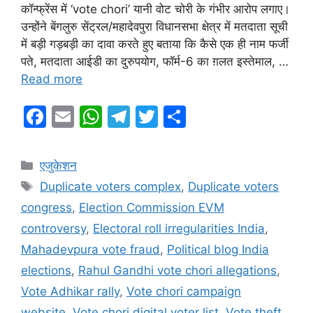
कॉन्फ्रेंस में ‘vote chori’ यानी वोट चोरी के गंभीर आरोप लगाए।
उन्होंने बेंगलुरु सेंट्रल/महादेवपुरा विधानसभा क्षेत्र में मतदाता सूची
में बड़ी गड़बड़ी का दावा करते हुए बताया कि कैसे एक ही नाम फर्जी
पते, मतदाता आईडी का दुरुपयोग, फॉर्म-6 का ग़लत इस्तेमाल, …
Read more
F
E
W
T
T
S
a
m
h
el
w
h
c
ai
at
e
itt
ar
Categories
एजुकेशन
e
l
s
gr
er
e
Tags
Duplicate voters complex
,
Duplicate voters
b
A
a
congress
,
Election Commission EVM
o
p
m
controversy
,
Electoral roll irregularities India
,
o
p
Mahadevpura vote fraud
,
Political blog India
k
elections
,
Rahul Gandhi vote chori allegations
,
Vote Adhikar rally
,
Vote chori campaign
website
,
Vote chori digital voter list
,
Vote theft