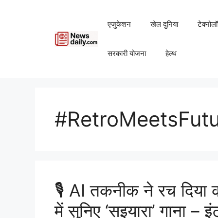
Skip
to
एजुकेशन
खेल दुनिया
टेक्नोल
content
सरकारी योजना
हेल्थ
#RetroMeetsFutu
🎙️ AI तकनीक ने रच दिया 
में सुनिए ‘सइयारा’ गाना – 