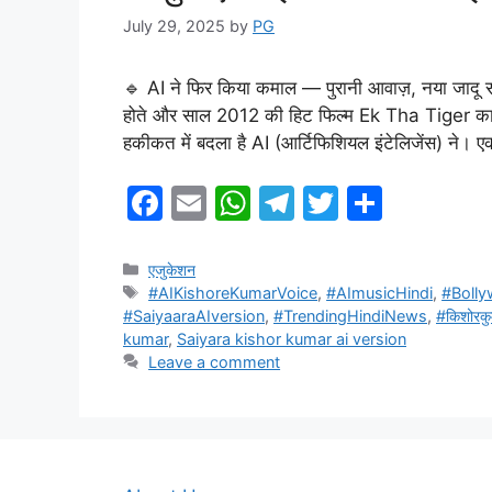
July 29, 2025
by
PG
🔹 AI ने फिर किया कमाल — पुरानी आवाज़, नया जादू 
होते और साल 2012 की हिट फिल्म Ek Tha Tiger का 
हकीकत में बदला है AI (आर्टिफिशियल इंटेलिजेंस) ने। 
F
E
W
T
T
S
a
m
h
el
w
h
c
ai
at
e
itt
ar
Categories
एजुकेशन
Tags
#AIKishoreKumarVoice
,
#AImusicHindi
,
#Boll
e
l
s
gr
er
e
#SaiyaaraAIversion
,
#TrendingHindiNews
,
#किशोरक
b
A
a
kumar
,
Saiyara kishor kumar ai version
Leave a comment
o
p
m
o
p
k