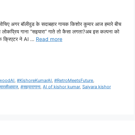
सोचिए अगर बॉलीवुड के सदाबहार गायक किशोर कुमार आज हमारे बीच
लोकप्रिय गाना “सइयारा” गाते तो कैसा लगता?अब इस कल्पना को
एक क्रिएटर ने AI …
Read more
ywoodAI
,
#KishoreKumarAI
,
#RetroMeetsFuture
,
ुमारकीआवाज
,
#सइयारागाना
,
AI of kishor kumar
,
Saiyara kishor