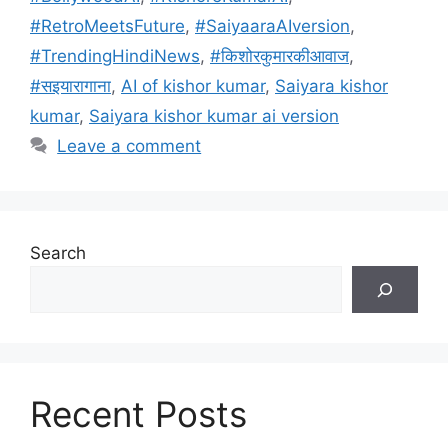
o
p
m
#RetroMeetsFuture
,
#SaiyaaraAIversion
,
o
p
#TrendingHindiNews
,
#किशोरकुमारकीआवाज
,
k
#सइयारागाना
,
AI of kishor kumar
,
Saiyara kishor
kumar
,
Saiyara kishor kumar ai version
Leave a comment
Search
Recent Posts