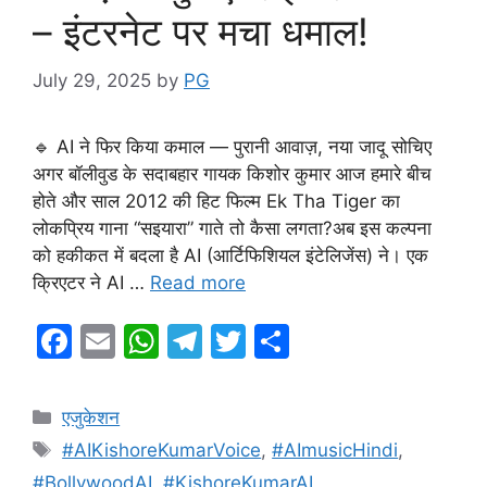
– इंटरनेट पर मचा धमाल!
July 29, 2025
by
PG
🔹 AI ने फिर किया कमाल — पुरानी आवाज़, नया जादू सोचिए
अगर बॉलीवुड के सदाबहार गायक किशोर कुमार आज हमारे बीच
होते और साल 2012 की हिट फिल्म Ek Tha Tiger का
लोकप्रिय गाना “सइयारा” गाते तो कैसा लगता?अब इस कल्पना
को हकीकत में बदला है AI (आर्टिफिशियल इंटेलिजेंस) ने। एक
क्रिएटर ने AI …
Read more
F
E
W
T
T
S
a
m
h
el
w
h
c
ai
at
e
itt
ar
Categories
एजुकेशन
e
l
s
gr
er
e
Tags
#AIKishoreKumarVoice
,
#AImusicHindi
,
b
A
a
#BollywoodAI
,
#KishoreKumarAI
,