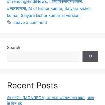
o
p
#TrendingHindiNews
,
#किशोरकुमारकीआवाज
,
k
#सइयारागाना
,
AI of kishor kumar
,
Saiyara kishor
kumar
,
Saiyara kishor kumar ai version
Leave a comment
Search
Recent Posts
​📰 मनरेगा (MGNREGA) पर ताजा अपडेट: नाम बदला, काम
के दिन बढ़े