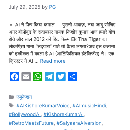
July 29, 2025
by
PG
🔹 AI ने फिर किया कमाल — पुरानी आवाज़, नया जादू सोचिए
अगर बॉलीवुड के सदाबहार गायक किशोर कुमार आज हमारे बीच
होते और साल 2012 की हिट फिल्म Ek Tha Tiger का
लोकप्रिय गाना “सइयारा” गाते तो कैसा लगता?अब इस कल्पना
को हकीकत में बदला है AI (आर्टिफिशियल इंटेलिजेंस) ने। एक
क्रिएटर ने AI …
Read more
F
E
W
T
T
S
a
m
h
el
w
h
c
ai
at
e
itt
ar
Categories
एजुकेशन
e
l
s
gr
er
e
Tags
#AIKishoreKumarVoice
,
#AImusicHindi
,
b
A
a
#BollywoodAI
,
#KishoreKumarAI
,
o
p
m
#RetroMeetsFuture
,
#SaiyaaraAIversion
,