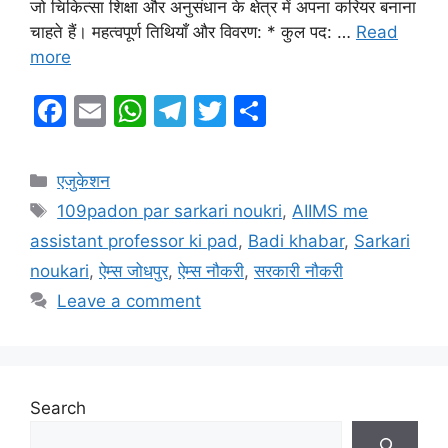
जो चिकित्सा शिक्षा और अनुसंधान के क्षेत्र में अपना करियर बनाना
चाहते हैं। महत्वपूर्ण तिथियाँ और विवरण: * कुल पद: …
Read
more
F
E
W
T
T
S
a
m
h
el
w
h
c
ai
at
e
itt
ar
Categories
एजुकेशन
e
l
s
gr
er
e
Tags
109padon par sarkari noukri
,
AIIMS me
b
A
a
assistant professor ki pad
,
Badi khabar
,
Sarkari
o
p
m
noukari
,
ऐम्स जोधपुर
,
ऐम्स नौकरी
,
सरकारी नौकरी
o
p
Leave a comment
k
Search