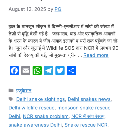
August 12, 2025
by
PG
हाल के मानसून सीज़न में दिल्ली-एनसीआर में सांपों की संख्या में
तेज़ी से वृद्धि देखी गई है—जलभराव, बाढ़ और प्राकृतिक आवासों
के क्षरण के कारण ये जीव आबाद इलाकों व घरों तक पहुँचते जा रहे
हैं। जून और जुलाई में Wildlife SOS द्वारा NCR में लगभग 90
सांपों की रेस्क्यू की गई, जो मुख्यतः ग्रीन …
Read more
F
E
W
T
T
S
a
m
h
el
w
h
c
ai
at
e
itt
ar
Categories
एजुकेशन
e
l
s
gr
er
e
Tags
Delhi snake sightings
,
Delhi snakes news
,
b
A
a
Delhi wildlife rescue
,
monsoon snake rescue
o
p
m
Delhi
,
NCR snake problem
,
NCR में सांप रेस्क्यू
,
o
p
snake awareness Delhi
,
Snake rescue NCR
,