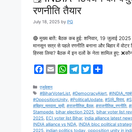
रणनीति तैयार
July 18, 2025
by
PG
🔴 मुख्य बातें: बैठक कब हुई: शनिवार, 19 जुलाई 2025 क
मानसून सत्र से पहले रणनीति बनाना और बिहार में वोटर ल
हिस्सा लिया? बैठक में इन दलों के नेता शामिल हुए: ❌
F
E
W
T
T
S
a
m
h
el
w
h
c
ai
at
e
itt
ar
Categories
एजुकेशन
Tags
#BiharVoterList
,
#DemocracyAlert
,
#INDIA_गठबं
e
l
s
gr
er
e
#OppositionUnity
,
#PoliticalUpdate
,
#SIR_विवाद
,
#S
b
A
a
#बिहार_मतदाता_सूची
,
#राजनीतिक_बैठक
,
#राजनीतिक_रणनीति
,
#
Stampede
,
bihar election 2025
,
bihar voter list r
o
p
m
2025
,
ECI voter list Bihar
,
india alliance latest new
o
p
INDIA alliance vs NDA
,
INDIA bloc political strateg
2025
,
indian politics today
,
opposition unity in ind