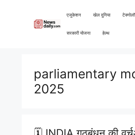
Skip
to
एजुकेशन
खेल दुनिया
टेक्नोल
content
सरकारी योजना
हेल्थ
parliamentary m
2025
🗓️ INDIA गठबंधन की वर्चु