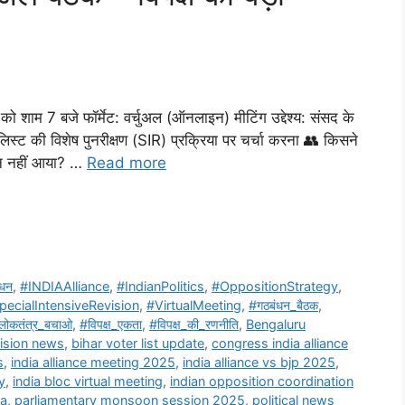
ो शाम 7 बजे फॉर्मेट: वर्चुअल (ऑनलाइन) मीटिंग उद्देश्य: संसद के
िस्ट की विशेष पुनरीक्षण (SIR) प्रक्रिया पर चर्चा करना 👥 किसने
कौन नहीं आया? …
Read more
धन
,
#INDIAAlliance
,
#IndianPolitics
,
#OppositionStrategy
,
pecialIntensiveRevision
,
#VirtualMeeting
,
#गठबंधन_बैठक
,
लोकतंत्र_बचाओ
,
#विपक्ष_एकता
,
#विपक्ष_की_रणनीति
,
Bengaluru
evision news
,
bihar voter list update
,
congress india alliance
s
,
india alliance meeting 2025
,
india alliance vs bjp 2025
,
y
,
india bloc virtual meeting
,
indian opposition coordination
ia
,
parliamentary monsoon session 2025
,
political news