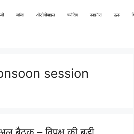
ॉजी
जॉब्स
ऑटोमोबाइल
ज्योतिष
फाइनेंस
फूड
ब
onsoon session
अल बैठक – विपक्ष की बड़ी