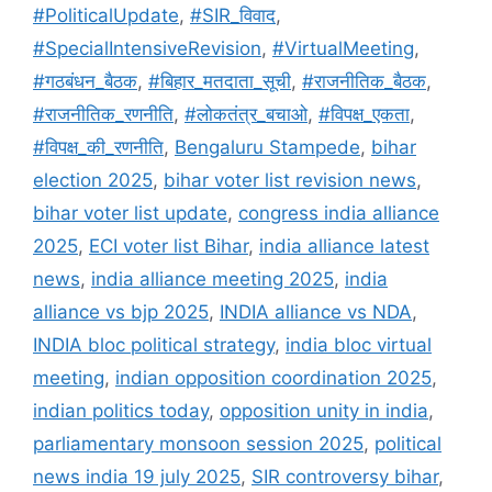
o
p
#PoliticalUpdate
,
#SIR_विवाद
,
k
#SpecialIntensiveRevision
,
#VirtualMeeting
,
#गठबंधन_बैठक
,
#बिहार_मतदाता_सूची
,
#राजनीतिक_बैठक
,
#राजनीतिक_रणनीति
,
#लोकतंत्र_बचाओ
,
#विपक्ष_एकता
,
#विपक्ष_की_रणनीति
,
Bengaluru Stampede
,
bihar
election 2025
,
bihar voter list revision news
,
bihar voter list update
,
congress india alliance
2025
,
ECI voter list Bihar
,
india alliance latest
news
,
india alliance meeting 2025
,
india
alliance vs bjp 2025
,
INDIA alliance vs NDA
,
INDIA bloc political strategy
,
india bloc virtual
meeting
,
indian opposition coordination 2025
,
indian politics today
,
opposition unity in india
,
parliamentary monsoon session 2025
,
political
news india 19 july 2025
,
SIR controversy bihar
,