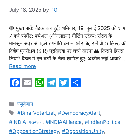
July 18, 2025
by
PG
🔴 मुख्य बातें: बैठक कब हुई: शनिवार, 19 जुलाई 2025 को शाम
7 बजे फॉर्मेट: वर्चुअल (ऑनलाइन) मीटिंग उद्देश्य: संसद के
मानसून सत्र से पहले रणनीति बनाना और बिहार में वोटर लिस्ट की
विशेष पुनरीक्षण (SIR) प्रक्रिया पर चर्चा करना 👥 किसने हिस्सा
लिया? बैठक में इन दलों के नेता शामिल हुए: ❌कौन नहीं आया? …
Read more
F
E
W
T
T
S
a
m
h
el
w
h
c
ai
at
e
itt
ar
Categories
एजुकेशन
e
l
s
gr
er
e
Tags
#BiharVoterList
,
#DemocracyAlert
,
b
A
a
#INDIA_गठबंधन
,
#INDIAAlliance
,
#IndianPolitics
,
o
p
m
#OppositionStrategy
,
#OppositionUnity
,