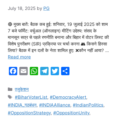
July 18, 2025
by
PG
🔴 मुख्य बातें: बैठक कब हुई: शनिवार, 19 जुलाई 2025 को शाम
7 बजे फॉर्मेट: वर्चुअल (ऑनलाइन) मीटिंग उद्देश्य: संसद के
मानसून सत्र से पहले रणनीति बनाना और बिहार में वोटर लिस्ट की
विशेष पुनरीक्षण (SIR) प्रक्रिया पर चर्चा करना 👥 किसने हिस्सा
लिया? बैठक में इन दलों के नेता शामिल हुए: ❌कौन नहीं आया? …
Read more
F
E
W
T
T
S
a
m
h
el
w
h
c
ai
at
e
itt
ar
Categories
एजुकेशन
e
l
s
gr
er
e
Tags
#BiharVoterList
,
#DemocracyAlert
,
b
A
a
#INDIA_गठबंधन
,
#INDIAAlliance
,
#IndianPolitics
,
o
p
m
#OppositionStrategy
,
#OppositionUnity
,