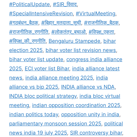
o
p
#PoliticalUpdate
,
#SIR_विवाद
,
k
#SpecialIntensiveRevision
,
#VirtualMeeting
,
#गठबंधन_बैठक
,
#बिहार_मतदाता_सूची
,
#राजनीतिक_बैठक
,
#राजनीतिक_रणनीति
,
#लोकतंत्र_बचाओ
,
#विपक्ष_एकता
,
#विपक्ष_की_रणनीति
,
Bengaluru Stampede
,
bihar
election 2025
,
bihar voter list revision news
,
bihar voter list update
,
congress india alliance
2025
,
ECI voter list Bihar
,
india alliance latest
news
,
india alliance meeting 2025
,
india
alliance vs bjp 2025
,
INDIA alliance vs NDA
,
INDIA bloc political strategy
,
india bloc virtual
meeting
,
indian opposition coordination 2025
,
indian politics today
,
opposition unity in india
,
parliamentary monsoon session 2025
,
political
news india 19 july 2025
,
SIR controversy bihar
,