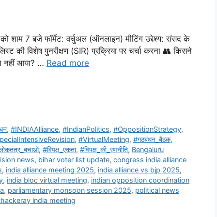
ो शाम 7 बजे फॉर्मेट: वर्चुअल (ऑनलाइन) मीटिंग उद्देश्य: संसद के
िस्ट की विशेष पुनरीक्षण (SIR) प्रक्रिया पर चर्चा करना 👥 किसने
कौन नहीं आया? …
Read more
धन
,
#INDIAAlliance
,
#IndianPolitics
,
#OppositionStrategy
,
pecialIntensiveRevision
,
#VirtualMeeting
,
#गठबंधन_बैठक
,
लोकतंत्र_बचाओ
,
#विपक्ष_एकता
,
#विपक्ष_की_रणनीति
,
Bengaluru
evision news
,
bihar voter list update
,
congress india alliance
s
,
india alliance meeting 2025
,
india alliance vs bjp 2025
,
y
,
india bloc virtual meeting
,
indian opposition coordination
ia
,
parliamentary monsoon session 2025
,
political news
hackeray india meeting