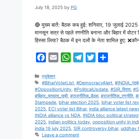
July 18, 2025
by
PG
🔴 मुख्य बातें: बैठक कब हुई: शनिवार, 19 जुलाई 2025 क
मानसून सत्र से पहले रणनीति बनाना और बिहार में वोटर ल
हिस्सा लिया? बैठक में इन दलों के नेता शामिल हुए: ❌
F
E
W
T
T
S
a
m
h
el
w
h
c
ai
at
e
itt
ar
Categories
एजुकेशन
Tags
#BiharVoterList
,
#DemocracyAlert
,
#INDIA_गठबं
e
l
s
gr
er
e
#OppositionUnity
,
#PoliticalUpdate
,
#SIR_विवाद
,
#S
b
A
a
#बिहार_मतदाता_सूची
,
#राजनीतिक_बैठक
,
#राजनीतिक_रणनीति
,
#
Stampede
,
bihar election 2025
,
bihar voter list r
o
p
m
2025
,
ECI voter list Bihar
,
india alliance latest new
o
p
INDIA alliance vs NDA
,
INDIA bloc political strateg
2025
,
indian politics today
,
opposition unity in ind
k
india 19 july 2025
,
SIR controversy bihar
,
uddhav t
Leave a comment