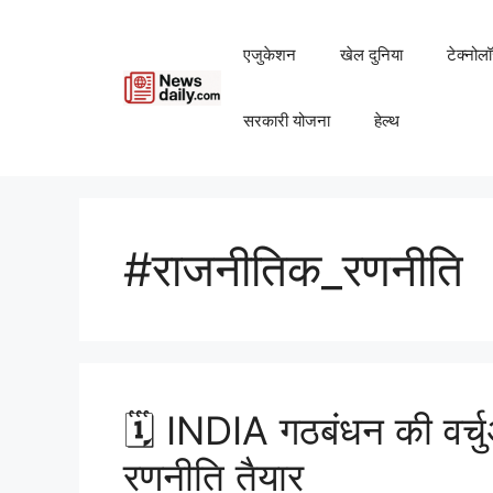
Skip
to
एजुकेशन
खेल दुनिया
टेक्नोल
content
सरकारी योजना
हेल्थ
#राजनीतिक_रणनीति
🗓️ INDIA गठबंधन की वर्चु
रणनीति तैयार