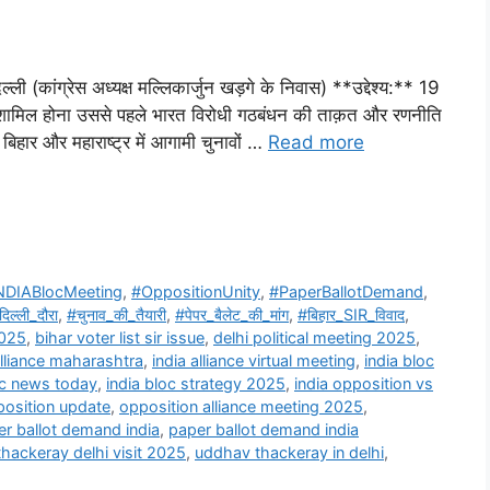
 (कांग्रेस अध्यक्ष मल्लिकार्जुन खड़गे के निवास) **उद्देश्य:** 19
ें शामिल होना उससे पहले भारत विरोधी गठबंधन की ताक़त और रणनीति
े बिहार और महाराष्ट्र में आगामी चुनावों …
Read more
NDIABlocMeeting
,
#OppositionUnity
,
#PaperBallotDemand
,
दिल्ली_दौरा
,
#चुनाव_की_तैयारी
,
#पेपर_बैलेट_की_मांग
,
#बिहार_SIR_विवाद
,
2025
,
bihar voter list sir issue
,
delhi political meeting 2025
,
alliance maharashtra
,
india alliance virtual meeting
,
india bloc
oc news today
,
india bloc strategy 2025
,
india opposition vs
osition update
,
opposition alliance meeting 2025
,
r ballot demand india
,
paper ballot demand india
hackeray delhi visit 2025
,
uddhav thackeray in delhi
,