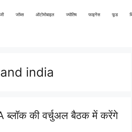
ॉजी
जॉब्स
ऑटोमोबाइल
ज्योतिष
फाइनेंस
फूड
ब
and india
A ब्लॉक की वर्चुअल बैठक में करेंगे