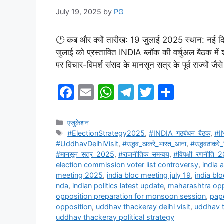
July 19, 2025
by
PG
🕐 कब और क्यों तारीख: 19 जुलाई 2025 स्थान: नई दिल्ली
जुलाई को प्रस्तावित INDIA ब्लॉक की वर्चुअल बैठक म
पर विचार-विमर्श संसद के मानसून सत्र के पूर्व राज्यों जैस
F
E
W
T
T
S
a
m
h
el
w
h
c
ai
at
e
itt
ar
Categories
एजुकेशन
Tags
#ElectionStrategy2025
,
#INDIA_गठबंधन_बैठक
,
#I
e
l
s
gr
er
e
#UddhavDelhiVisit
,
#उद्धव_ठाकरे_भारत_आना
,
#उद्धवठाकरे_
b
A
a
#मानसून_सत्र_2025
,
#राजनीतिक_समन्वय
,
#विपक्षी_रणनीति_
election commission voter list controversy
,
india 
o
p
m
meeting 2025
,
india bloc meeting july 19
,
india bl
o
p
nda
,
indian politics latest update
,
maharashtra opp
opposition preparation for monsoon session
,
pape
k
opposition
,
uddhav thackeray delhi visit
,
uddhav t
uddhav thackeray political strategy