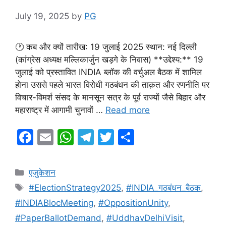
July 19, 2025
by
PG
🕐 कब और क्यों तारीख: 19 जुलाई 2025 स्थान: नई दिल्ली
(कांग्रेस अध्यक्ष मल्लिकार्जुन खड़गे के निवास) **उद्देश्य:** 19
जुलाई को प्रस्तावित INDIA ब्लॉक की वर्चुअल बैठक में शामिल
होना उससे पहले भारत विरोधी गठबंधन की ताक़त और रणनीति पर
विचार-विमर्श संसद के मानसून सत्र के पूर्व राज्यों जैसे बिहार और
महाराष्ट्र में आगामी चुनावों …
Read more
F
E
W
T
T
S
a
m
h
el
w
h
c
ai
at
e
itt
ar
Categories
एजुकेशन
e
l
s
gr
er
e
Tags
#ElectionStrategy2025
,
#INDIA_गठबंधन_बैठक
,
b
A
a
#INDIABlocMeeting
,
#OppositionUnity
,
o
p
m
#PaperBallotDemand
,
#UddhavDelhiVisit
,