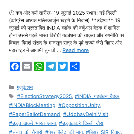
🕐 कब और क्यों तारीख: 19 जुलाई 2025 स्थान: नई दिल्ली
(कांग्रेस अध्यक्ष मल्लिकार्जुन खड़गे के निवास) **उद्देश्य:** 19
जुलाई को प्रस्तावित INDIA ब्लॉक की वर्चुअल बैठक में शामिल
होना उससे पहले भारत विरोधी गठबंधन की ताक़त और रणनीति पर
विचार-विमर्श संसद के मानसून सत्र के पूर्व राज्यों जैसे बिहार और
महाराष्ट्र में आगामी चुनावों …
Read more
F
E
W
T
T
S
a
m
h
el
w
h
c
ai
at
e
itt
ar
Categories
एजुकेशन
e
l
s
gr
er
e
Tags
#ElectionStrategy2025
,
#INDIA_गठबंधन_बैठक
,
b
A
a
#INDIABlocMeeting
,
#OppositionUnity
,
o
p
m
#PaperBallotDemand
,
#UddhavDelhiVisit
,
o
p
#उद्धव_ठाकरे_भारत_आना
,
#उद्धवठाकरे_दिल्ली_दौरा
,
k
#चुनाव_की_तैयारी
,
#पेपर_बैलेट_की_मांग
,
#बिहार_SIR_विवाद
,