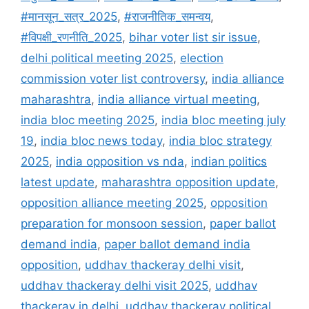
#मानसून_सत्र_2025
,
#राजनीतिक_समन्वय
,
#विपक्षी_रणनीति_2025
,
bihar voter list sir issue
,
delhi political meeting 2025
,
election
commission voter list controversy
,
india alliance
maharashtra
,
india alliance virtual meeting
,
india bloc meeting 2025
,
india bloc meeting july
19
,
india bloc news today
,
india bloc strategy
2025
,
india opposition vs nda
,
indian politics
latest update
,
maharashtra opposition update
,
opposition alliance meeting 2025
,
opposition
preparation for monsoon session
,
paper ballot
demand india
,
paper ballot demand india
opposition
,
uddhav thackeray delhi visit
,
uddhav thackeray delhi visit 2025
,
uddhav
thackeray in delhi
,
uddhav thackeray political