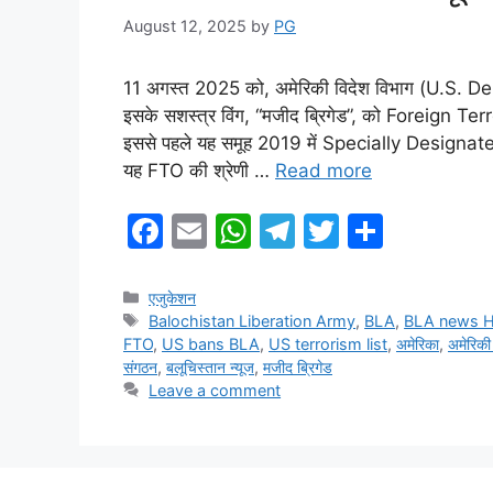
August 12, 2025
by
PG
11 अगस्त 2025 को, अमेरिकी विदेश विभाग (U.S. De
इसके सशस्त्र विंग, “मजीद ब्रिगेड”, को Foreign Te
इससे पहले यह समूह 2019 में Specially Designate
यह FTO की श्रेणी …
Read more
F
E
W
T
T
S
a
m
h
el
w
h
c
ai
at
e
itt
ar
Categories
एजुकेशन
Tags
Balochistan Liberation Army
,
BLA
,
BLA news H
e
l
s
gr
er
e
FTO
,
US bans BLA
,
US terrorism list
,
अमेरिका
,
अमेरिकी
b
A
a
संगठन
,
बलूचिस्तान न्यूज
,
मजीद ब्रिगेड
Leave a comment
o
p
m
o
p
k