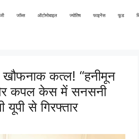
ॉजी
जॉब्स
ऑटोमोबाइल
ज्योतिष
फाइनेंस
फूड
ब
खौफनाक कत्ल! “हनीमून
दौर कपल केस में सनसनी
 यूपी से गिरफ्तार