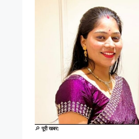
🔎
पूरी खबर: