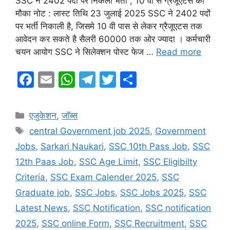
SSC ने 2402 पदों पर निकली भर्ती ; 10 वी से ग्रैजूएटस को
मौका नोट : लास्ट तिथि 23 जुलाई 2025 SSC ने 2402 पदों
पर भर्ती निकाली है, जिसमे 10 वी पास से लेकर ग्रैजूएटस तक
आवेदन कर सकते है सैलरी 60000 तक ओर ज्यादा । कर्मचारी
चयन आयोग SSC ने सिलेक्शन पोस्ट फेज …
Read more
F
E
W
T
T
S
a
m
h
el
w
h
c
ai
at
e
itt
ar
Categories
एजुकेशन
,
जॉब्स
e
l
s
gr
er
e
Tags
central Government job 2025
,
Government
b
A
a
Jobs
,
Sarkari Naukari
,
SSC 10th Pass Job
,
SSC
o
p
m
12th Paas Job
,
SSC Age Limit
,
SSC Eligibilty
o
p
Criteria
,
SSC Exam Calender 2025
,
SSC
k
Graduate job
,
SSC Jobs
,
SSC Jobs 2025
,
SSC
Latest News
,
SSC Notification
,
SSC notification
2025
,
SSC online Form
,
SSC Recruitment
,
SSC